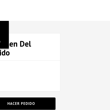
umen Del
n
ido
HACER PEDIDO