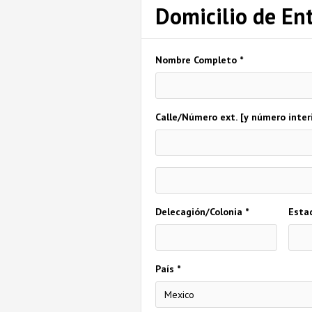
Domicilio de En
Nombre Completo *
Calle/Número ext. [y número interio
Delecagión/Colonia *
Esta
País *