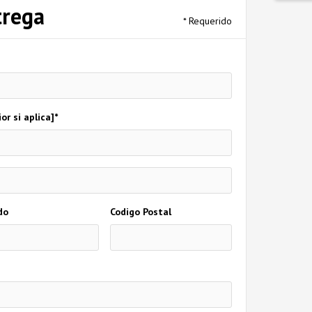
trega
* Requerido
r si aplica]*
do
Codigo Postal