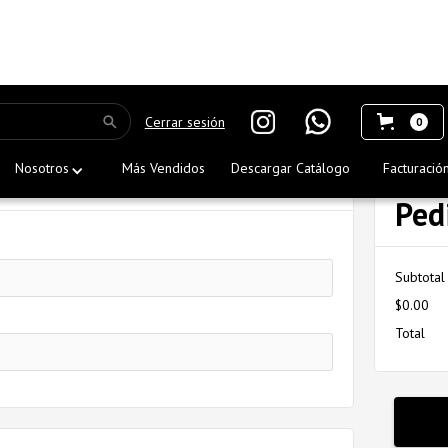
Cerrar sesión
0
l Comprador
Res
Nosotros
Más Vendidos
Descargar Catálogo
Facturació
* Requerido
Ped
Subtotal
$0.00
Total