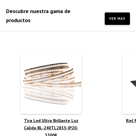
Descubre nuestra gama de
VER MÁS
productos
Tira Led Ultra Brillante Luz
Riel
Cálida BL-240TL2835-IP20-
3500K