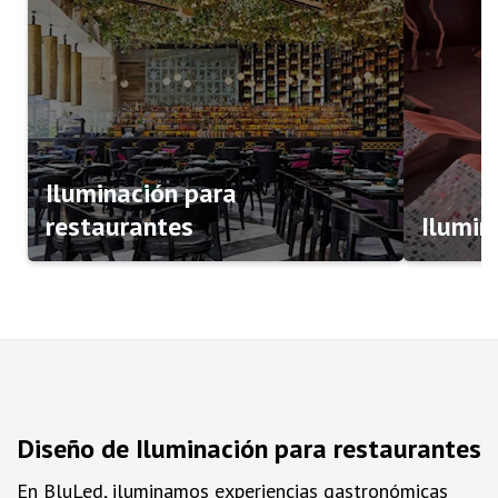
Iluminación para
restaurantes
Ilumin
Diseño de Iluminación para restaurantes
En BluLed, iluminamos experiencias gastronómicas