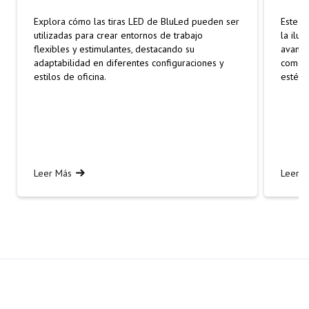
Explora cómo las tiras LED de BluLed pueden ser
Este b
utilizadas para crear entornos de trabajo
la ilu
flexibles y estimulantes, destacando su
avanza
adaptabilidad en diferentes configuraciones y
comerc
estilos de oficina.
estétic
Leer Más
Leer 