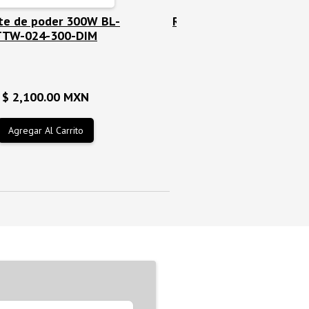
te de poder 300W BL-
Riel Magnético Empotrab
TTW-024-300-DIM
SRC-500
$ 2,100.00 MXN
$ 2,610.00 MXN