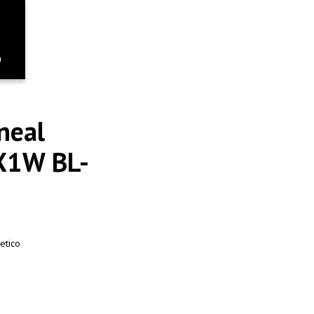
n
neal
X1W BL-
etico