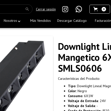
Cerrar sesión
0
Nosotros
Más Vendidos
Descargar Catálogo
Facturació
Downlight Li
Mangetico 6
SMLS0606
Características del Producto:
Tipo:
Downlight Lineal Magn
Color:
Negro
Consumo:
6X1W
Voltaje de Entrada:
24V
Voltaje de Salida:
-
Grado de Protección:
IP20