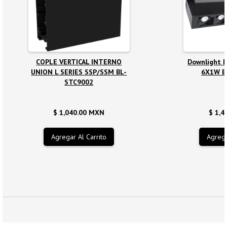
COPLE VERTICAL INTERNO
Downlight 
UNION L SERIES SSP/SSM BL-
6X1W B
STC9002
$ 1,040.00 MXN
$ 1,4