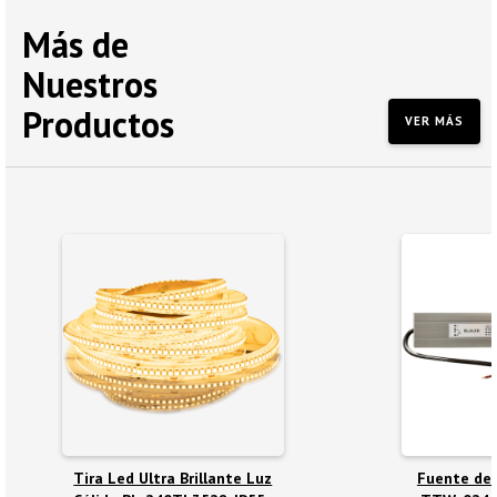
Más de
Nuestros
Productos
VER MÁS
Tira Led Ultra Brillante Luz
Fuente de 