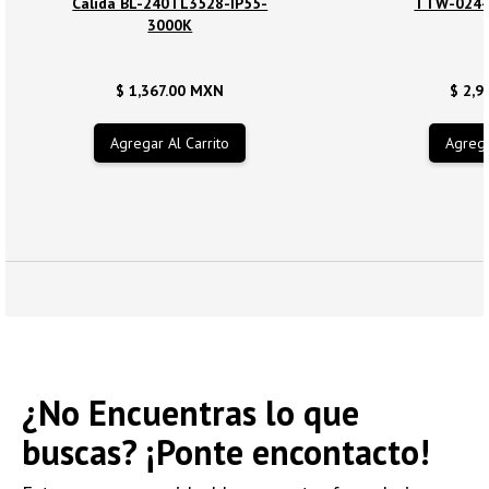
Cálida BL-240TL3528-IP55-
TTW-024-
3000K
$ 1,367.00 MXN
$ 2,9
¿No Encuentras lo que
buscas? ¡Ponte encontacto!